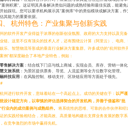
“案例积累”。这证明其具备解决类似问题的成熟经验和最佳实践，能避免
开始踩坑。您可以要求机构展示其“案例库”中的类似模块或解决方案，作
估其能力的重要依据。
四、 杭州特色：产业集聚与创新实践
州的软件开发产业得益于浓厚的创新创业氛围、政府的大力支持以及完备
业链。这里不仅有顶尖的技术人才，还有围绕云计算（阿里云）、电商、
娱乐、智慧物流等形成的垂直行业解决方案集群。许多成功的“杭州软件
案例”都深度融合了本地产业特色，例如：
零售解决方案
：结合线下门店与线上商城，实现会员、库存、营销一体化
慧文旅系统
：为景区提供票务、导览、人流监测等全方位数字化管理。
融科技应用
：在风险控制、移动支付、区块链应用等方面处于领先。
##
杭州进行软件开发，意味着站在一个高起点上。成功的关键在于：
以严谨
统设计锚定方向，以审慎的评估选择契合的开发机构，并善于借鉴和“批
”行业内的成功案例与成熟组件。
将系统性的思维、可靠的合作伙伴和经
证的实践经验相结合，才能高效、高质量地构建出支撑业务发展的数字系
，在竞争激烈的市场中赢得先机。