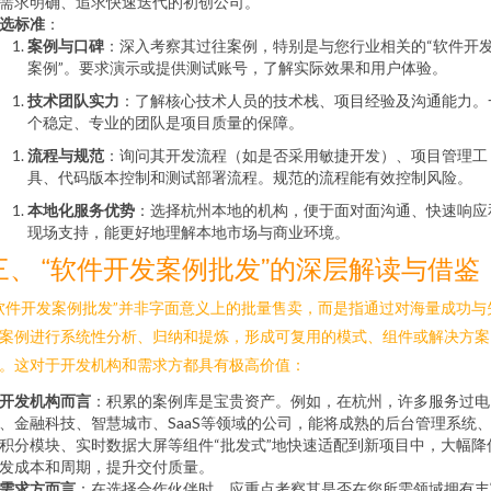
需求明确、追求快速迭代的初创公司。
选标准
：
案例与口碑
：深入考察其过往案例，特别是与您行业相关的“软件开
案例”。要求演示或提供测试账号，了解实际效果和用户体验。
技术团队实力
：了解核心技术人员的技术栈、项目经验及沟通能力。
个稳定、专业的团队是项目质量的保障。
流程与规范
：询问其开发流程（如是否采用敏捷开发）、项目管理工
具、代码版本控制和测试部署流程。规范的流程能有效控制风险。
本地化服务优势
：选择杭州本地的机构，便于面对面沟通、快速响应
现场支持，能更好地理解本地市场与商业环境。
三、 “软件开发案例批发”的深层解读与借鉴
软件开发案例批发”并非字面意义上的批量售卖，而是指通过对海量成功与
案例进行系统性分析、归纳和提炼，形成可复用的模式、组件或解决方案
。这对于开发机构和需求方都具有极高价值：
开发机构而言
：积累的案例库是宝贵资产。例如，在杭州，许多服务过电
、金融科技、智慧城市、SaaS等领域的公司，能将成熟的后台管理系统
积分模块、实时数据大屏等组件“批发式”地快速适配到新项目中，大幅降
发成本和周期，提升交付质量。
需求方而言
：在选择合作伙伴时，应重点考察其是否在您所需领域拥有丰