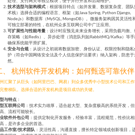
处理、支付网关等独立模块，便于并行开发和后期维护。
技术选型与架构模式
：根据项目特点（如并发量、数据复杂度、团队
术栈）选择合适的编程语言、框架（如Java Spring, Python Django,
Node.js）和数据库（MySQL, MongoDB）。微服务架构因其灵活性
可独立部署的特性，在杭州众多互联网公司中广泛应用。
可扩展性与性能考量
：设计时应预见未来业务增长，采用负载均衡、
存策略（如Redis）、异步处理（消息队列如RabbitMQ/Kafka）等
确保系统能平滑扩展。
安全与合规
：从设计之初就将数据加密、身份认证、权限控制和隐私
护（符合中国网络安全法及个人信息保护法要求）纳入架构，防患于
然。
二、 杭州软件开发机构：如何甄选可靠伙伴
州汇聚了从巨头（如阿里巴巴、网易）到众多优秀中小型技术公司和工作
完整梯队。选择合适的开发机构是项目成功的关键。
型与特点
：
型互联网公司
：技术实力雄厚，适合超大型、复杂度极高的系统开发，但
高、流程可能较长。
业软件外包公司
：提供定制化开发服务，经验丰富，流程规范，性价比相
高，是许多企业的首选。
品工作室/技术团队
：灵活性高，沟通直接，擅长特定领域或创新项目，