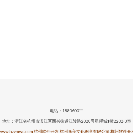
电话：1880600**
地址：浙江省杭州市滨江区西兴街道江陵路2028号星耀城1幢2202-3室
www.hzymwc.com
杭州软件开发
杭州逸美文化创意有限公司
杭州软件开